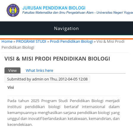
Navigation
You are here
Home
»
PROGRAM STUDI
»
Prodi Pendidikan Biologi
» Visi & Misi Prodi
Pendidikan Biologi
VISI & MISI PRODI PENDIDIKAN BIOLOGI
Primary tabs
View
(active tab)
What links here
Submitted by
admin
on Thu, 2012-04-05 12:08
Visi
Pada tahun 2025 Program Studi Pendidikan Biologi menjadi
institusi pendidikan biologi bertaraf internasional dalam
kemampuannya menghasilkan sarjana pendidikan biologi yang
unggul dan inovatif berlandaskan ketakwaan, kemandirian, dan
kecendekiaan.