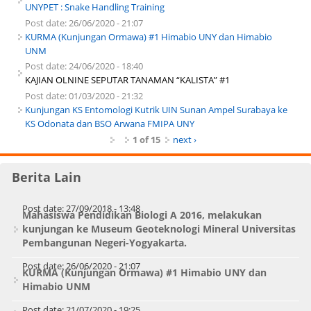
UNYPET : Snake Handling Training
Post date:
26/06/2020 - 21:07
KURMA (Kunjungan Ormawa) #1 Himabio UNY dan Himabio
UNM
Post date:
24/06/2020 - 18:40
KAJIAN OLNINE SEPUTAR TANAMAN “KALISTA” #1
Post date:
01/03/2020 - 21:32
Kunjungan KS Entomologi Kutrik UIN Sunan Ampel Surabaya ke
KS Odonata dan BSO Arwana FMIPA UNY
1 of 15
next ›
Berita Lain
Post date:
27/09/2018 - 13:48
Mahasiswa Pendidikan Biologi A 2016, melakukan
kunjungan ke Museum Geoteknologi Mineral Universitas
Pembangunan Negeri-Yogyakarta.
Post date:
26/06/2020 - 21:07
KURMA (Kunjungan Ormawa) #1 Himabio UNY dan
Himabio UNM
Post date:
21/07/2020 - 19:25