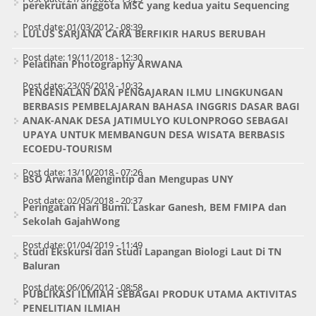
perekrutan anggota MSC yang kedua yaitu Sequencing
Post date:
01/03/2012 - 08:39
LULUS SARJANA CARA BERFIKIR HARUS BERUBAH
Post date:
19/11/2018 - 12:30
Pelatihan Photography ARWANA
Post date:
23/05/2019 - 10:32
PENGENALAN DAN PENGAJARAN ILMU LINGKUNGAN
BERBASIS PEMBELAJARAN BAHASA INGGRIS DASAR BAGI
ANAK-ANAK DESA JATIMULYO KULONPROGO SEBAGAI
UPAYA UNTUK MEMBANGUN DESA WISATA BERBASIS
ECOEDU-TOURISM
Post date:
13/10/2018 - 07:26
BSO Arwana Mengintip dan Mengupas UNY
Post date:
02/05/2018 - 20:37
Peringatan Hari Bumi. Laskar Ganesh, BEM FMIPA dan
Sekolah GajahWong
Post date:
01/04/2019 - 11:49
Studi Ekskursi dan Studi Lapangan Biologi Laut Di TN
Baluran
Post date:
06/06/2012 - 08:58
PUBLIKASI ILMIAH SEBAGAI PRODUK UTAMA AKTIVITAS
PENELITIAN ILMIAH