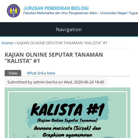
Navigation
You are here
Home
» KAJIAN OLNINE SEPUTAR TANAMAN “KALISTA” #1
KAJIAN OLNINE SEPUTAR TANAMAN
“KALISTA” #1
Primary tabs
View
(active tab)
What links here
Submitted by
admin-berita
on Wed, 2020-06-24 18:40